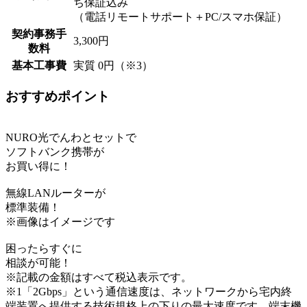
ち保証込み
（電話リモートサポート＋PC/スマホ保証）
契約事務手
3,300円
数料
基本工事費
実質
0円
（※3）
おすすめポイント
NURO光でんわとセットで
ソフトバンク携帯が
お買い得に！
無線LANルーターが
標準装備！
※画像はイメージです
困ったらすぐに
相談が可能！
※記載の金額はすべて税込表示です。
※1「2Gbps」という通信速度は、ネットワークから宅内終
端装置へ提供する技術規格上の下りの最大速度です。端末機