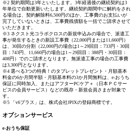
※2 契約期間は3年といたします。3年経過後の継続契約は3
年単位で自動更新いたします。継続契約期間中に解約をされ
る場合は、契約解除料6,500円のほか、工事費のお支払いが
完了していないときは、工事費残債額を一括でご請求させて
いただきます。
※3 ネクスト光コラボクロスの新規申込みの場合で、派遣工
事が発生するときの新設工事費（22,000円または11,660円）
は、30回の分割（22,000円の場合は1～29回目：733円・30回
目：743円、11,660円の場合は1～29回目：388円・30回目：
408円）でのご請求となります。無派遣工事の場合の工事費
は3,300円となります。
※4 選べる3つの特典！のタブレットプレゼント・月額基本
料金の6か月間半額・月額基本料の3か月間無料は、e-おうち
保証に同時加入、またはアフターPCケア＋（日本ＰＣサー
ビスの会員サービス）などの既存・新規会員さまが対象で
す。
※5 「v6プラス」は、株式会社JPIXの登録商標です。
オプションサービス
e-おうち保証