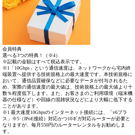
会員特典
選べる3つの特典！
（※4）
※記載の金額はすべて税込表示です。
※1「10Gbps」という通信速度は、ネットワークから宅内終
端装置へ提供する技術規格上の最大速度です。本技術規格に
おいて、通信品質確保などに必要なデータが付与されるた
め、実際の通信速度の最大値は、技術規格上の最大値より十
数％程度低下します。また、お客さまのご利用環境（端末機
器の仕様など）や回線の混雑状況などにより大幅に低下する
ことがあります。
※1 最大速度10Gbpsのインターネット接続には、「v6プラ
ス」※5（IPoE接続）対応かつ10ギガ対応ルーターが必要と
なりますが、毎月550円のルーターレンタルをお勧めしま
す。