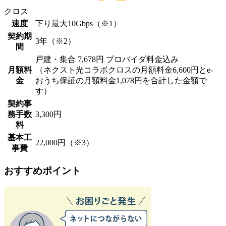
クロス
速度
下り最大
10Gbps
（※1）
契約期
3年
（※2）
間
戸建・集合
7,678円
プロバイダ料金込み
月額料
（ネクスト光コラボクロスの月額料金6,600円とe-
金
おうち保証の月額料金1,078円を合計した金額で
す）
契約事
務手数
3,300円
料
基本工
22,000円
（※3）
事費
おすすめポイント