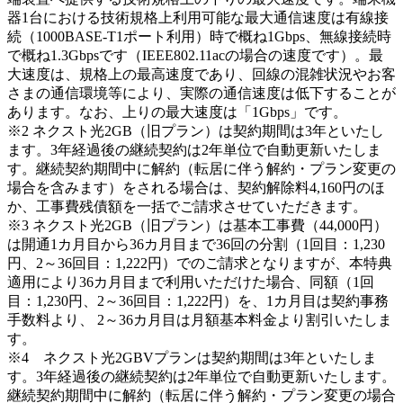
器1台における技術規格上利用可能な最大通信速度は有線接
続（1000BASE-T1ポート利用）時で概ね1Gbps、無線接続時
で概ね1.3Gbpsです（IEEE802.11acの場合の速度です）。最
大速度は、規格上の最高速度であり、回線の混雑状況やお客
さまの通信環境等により、実際の通信速度は低下することが
あります。なお、上りの最大速度は「1Gbps」です。
※2 ネクスト光2GB（旧プラン）は契約期間は3年といたし
ます。3年経過後の継続契約は2年単位で自動更新いたしま
す。継続契約期間中に解約（転居に伴う解約・プラン変更の
場合を含みます）をされる場合は、契約解除料4,160円のほ
か、工事費残債額を一括でご請求させていただきます。
※3 ネクスト光2GB（旧プラン）は基本工事費（44,000円）
は開通1カ月目から36カ月目まで36回の分割（1回目：1,230
円、2～36回目：1,222円）でのご請求となりますが、本特典
適用により36カ月目まで利用いただけた場合、同額（1回
目：1,230円、2～36回目：1,222円）を、1カ月目は契約事務
手数料より、 2～36カ月目は月額基本料金より割引いたしま
す。
※4 ネクスト光2GBVプランは契約期間は3年といたしま
す。3年経過後の継続契約は2年単位で自動更新いたします。
継続契約期間中に解約（転居に伴う解約・プラン変更の場合